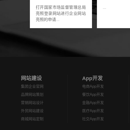
打开国家市场监督管理总局
...
亮照登录网站进行企业网站
亮照的申请...
网站建设
App开发
集团企业官网
电商App开发
品牌网站策划
餐饮App开发
营销网站设计
金融App开发
外贸网站建设
医疗App开发
商城网站定制
社交App开发