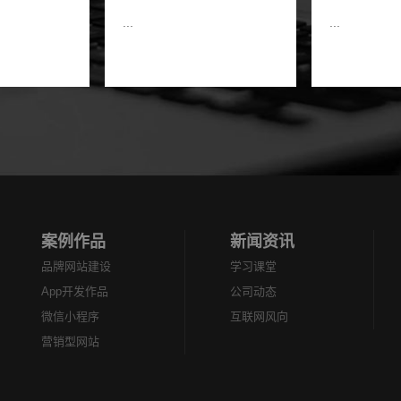
...
...
案例作品
新闻资讯
品牌网站建设
学习课堂
App开发作品
公司动态
微信小程序
互联网风向
营销型网站